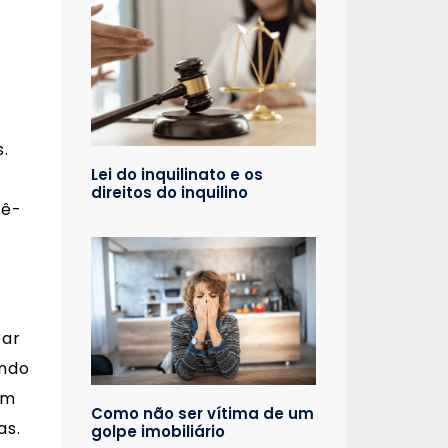
.
Lei do inquilinato e os
direitos do inquilino
dê-
rar
ando
em
Como não ser vítima de um
as.
golpe imobiliário