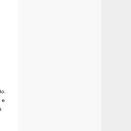
do.
 e
é