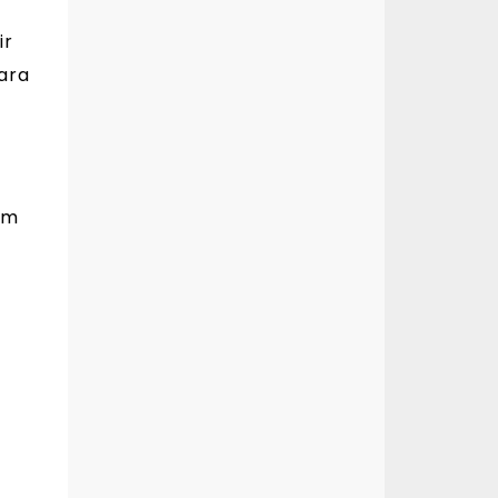
ir
ara
Um