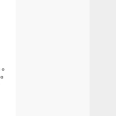
 o
ra
r