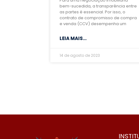
Para uma negociação imobiliária
bem-sucedida, a transparência entre
as partes é essencial. Por isso, o
contrato de compromisso de compra
e venda (CCV) desempenha um
LEIA MAIS...
14 de agosto de 2023
INSTI