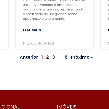
O momento da entrega das chaves de
um imóvel vendido é emocionante
para os compradores, representando
a realização de um grande sonho
após muito planejamento.
LEIA MAIS...
14 de agosto de 2023
« Anterior
1
2
3
…
6
Próximo »
TUCIONAL
IMÓVEIS